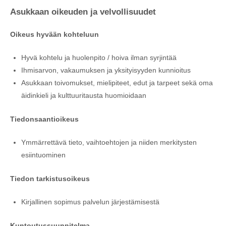
Asukkaan oikeuden ja velvollisuudet
Oikeus hyvään kohteluun
Hyvä kohtelu ja huolenpito / hoiva ilman syrjintää
Ihmisarvon, vakaumuksen ja yksityisyyden kunnioitus
Asukkaan toivomukset, mielipiteet, edut ja tarpeet sekä oma
äidinkieli ja kulttuuritausta huomioidaan
Tiedonsaantioikeus
Ymmärrettävä tieto, vaihtoehtojen ja niiden merkitysten
esiintuominen
Tiedon tarkistusoikeus
Kirjallinen sopimus palvelun järjestämisestä
Kuntoutussuunnitelma