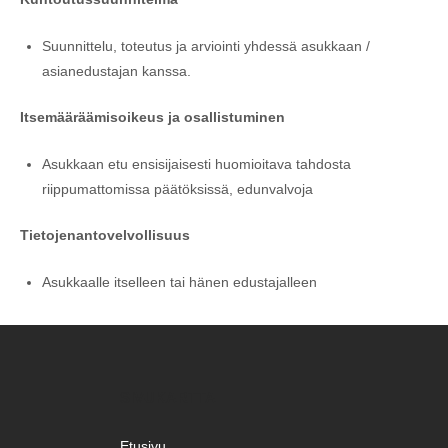
Suunnittelu, toteutus ja arviointi yhdessä asukkaan /
asianedustajan kanssa.
Itsemääräämisoikeus ja osallistuminen
Asukkaan etu ensisijaisesti huomioitava tahdosta
riippumattomissa päätöksissä, edunvalvoja
Tietojenantovelvollisuus
Asukkaalle itselleen tai hänen edustajalleen
SIVUKARTTA
Etusivu