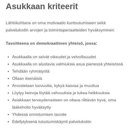
Asukkaan kriteerit
Lähtökohtana on oma motivaatio kuntoutumiseen sekä
palvelukodin arvojen ja toimintaperiaatteiden hyväksyminen.
Tavoitteena on demokraattinen yhteisö, jossa:
Asukkaalla on selvät oikeudet ja velvollisuudet
Asukkaalla on alustavia valmiuksia asua pienessä yhteisössä
Tehdään ryhmätyötä
Ollaan itsenäisiä
Arvostetaan luovuutta, kykyä kasvaa ja muuttua
Löytyy keinoja löytää vahvuuksia ja tukea heikkouksia
Asiakkaan terveydenasteen on oltava riittävän hyvä, oma
lääkehoito hyväksytty
Yhdessä onnistumisen tavoite
Edellytyksenä tutustumiskäynti palvelukotiin